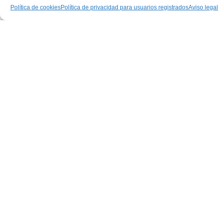
Política de cookies
Política de privacidad para usuarios registrados
Aviso legal
elche
FIESTAS ELCHE 2026 Mascletá y
Cervezas
11/08/2026
ASISTIR