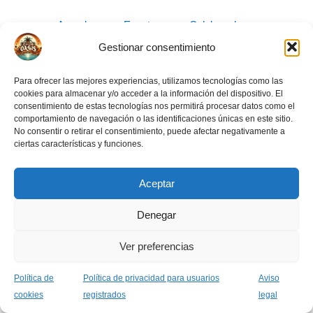
Acceder
Eventos
Colaboradores
Carnet OASIS
Crea tu evento
Gestionar consentimiento
Para ofrecer las mejores experiencias, utilizamos tecnologías como las
cookies para almacenar y/o acceder a la información del dispositivo. El
consentimiento de estas tecnologías nos permitirá procesar datos como el
comportamiento de navegación o las identificaciones únicas en este sitio.
No consentir o retirar el consentimiento, puede afectar negativamente a
ciertas características y funciones.
Aviso legal
Normas de la comunidad
Política de privacidad usuarios
Aceptar
Política de cookies (UE)
Denegar
Ver preferencias
Todos los derechos © 2026 Asociación Grupo Oasis
Política de
Política de privacidad para usuarios
Aviso
cookies
registrados
legal