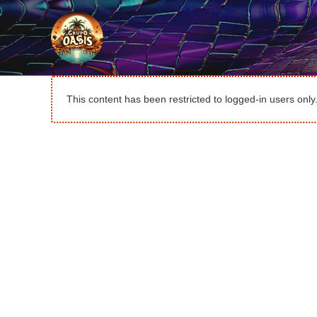
Ir
al
contenido
This content has been restricted to logged-in users onl