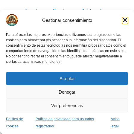
Acceder
Eventos
Colaboradores
Carnet OASIS
Crea tu evento
Gestionar consentimiento
Para ofrecer las mejores experiencias, utilizamos tecnologías como las
cookies para almacenar y/o acceder a la información del dispositivo. El
consentimiento de estas tecnologías nos permitirá procesar datos como el
comportamiento de navegación o las identificaciones únicas en este sitio.
No consentir o retirar el consentimiento, puede afectar negativamente a
ciertas características y funciones.
Aviso legal
Normas de la comunidad
Política de privacidad usuarios
Aceptar
Política de cookies (UE)
Denegar
Ver preferencias
Todos los derechos © 2026 Asociación Grupo Oasis
Política de
Política de privacidad para usuarios
Aviso
cookies
registrados
legal