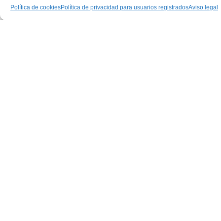
Política de cookies
Política de privacidad para usuarios registrados
Aviso legal
elche
FIESTAS ELCHE 2026 Mascletá y
Cervezas
11/08/2026
ASISTIR