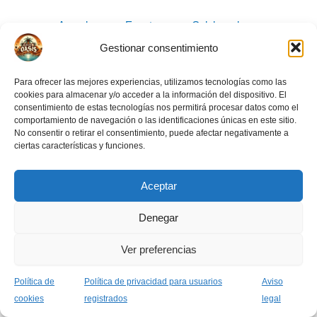
Acceder
Eventos
Colaboradores
Carnet OASIS
Crea tu evento
Gestionar consentimiento
Para ofrecer las mejores experiencias, utilizamos tecnologías como las
cookies para almacenar y/o acceder a la información del dispositivo. El
consentimiento de estas tecnologías nos permitirá procesar datos como el
comportamiento de navegación o las identificaciones únicas en este sitio.
No consentir o retirar el consentimiento, puede afectar negativamente a
ciertas características y funciones.
Aviso legal
Normas de la comunidad
Política de privacidad usuarios
Aceptar
Política de cookies (UE)
Denegar
Ver preferencias
Todos los derechos © 2026 Asociación Grupo Oasis
Política de
Política de privacidad para usuarios
Aviso
cookies
registrados
legal