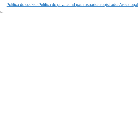
Política de cookies
Política de privacidad para usuarios registrados
Aviso legal
elche
FIESTAS ELCHE 2026 Mascletá y
Cervezas
11/08/2026
ASISTIR