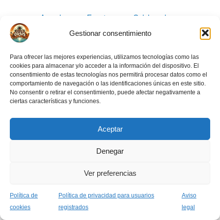
Acceder
Eventos
Colaboradores
Carnet OASIS
Crea tu evento
Gestionar consentimiento
Para ofrecer las mejores experiencias, utilizamos tecnologías como las
cookies para almacenar y/o acceder a la información del dispositivo. El
consentimiento de estas tecnologías nos permitirá procesar datos como el
comportamiento de navegación o las identificaciones únicas en este sitio.
No consentir o retirar el consentimiento, puede afectar negativamente a
ciertas características y funciones.
Aviso legal
Normas de la comunidad
Política de privacidad usuarios
Aceptar
Política de cookies (UE)
Denegar
Ver preferencias
Todos los derechos © 2026 Asociación Grupo Oasis
Política de
Política de privacidad para usuarios
Aviso
cookies
registrados
legal