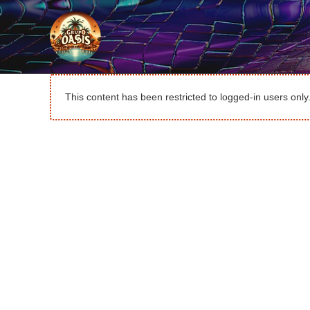
Ir
al
contenido
This content has been restricted to logged-in users onl