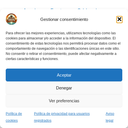
Acceder
Eventos
Colaboradores
Carnet OASIS
Crea tu evento
Gestionar consentimiento
Para ofrecer las mejores experiencias, utilizamos tecnologías como las
cookies para almacenar y/o acceder a la información del dispositivo. El
consentimiento de estas tecnologías nos permitirá procesar datos como el
comportamiento de navegación o las identificaciones únicas en este sitio.
No consentir o retirar el consentimiento, puede afectar negativamente a
ciertas características y funciones.
Aviso legal
Normas de la comunidad
Política de privacidad usuarios
Aceptar
Política de cookies (UE)
Denegar
Ver preferencias
Todos los derechos © 2026 Asociación Grupo Oasis
Política de
Política de privacidad para usuarios
Aviso
cookies
registrados
legal