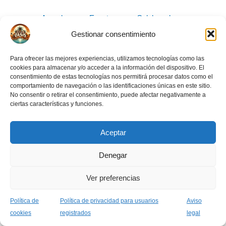
Acceder
Eventos
Colaboradores
Carnet OASIS
Crea tu evento
Gestionar consentimiento
Para ofrecer las mejores experiencias, utilizamos tecnologías como las
cookies para almacenar y/o acceder a la información del dispositivo. El
consentimiento de estas tecnologías nos permitirá procesar datos como el
comportamiento de navegación o las identificaciones únicas en este sitio.
No consentir o retirar el consentimiento, puede afectar negativamente a
ciertas características y funciones.
Aviso legal
Normas de la comunidad
Política de privacidad usuarios
Aceptar
Política de cookies (UE)
Denegar
Ver preferencias
Todos los derechos © 2026 Asociación Grupo Oasis
Política de
Política de privacidad para usuarios
Aviso
cookies
registrados
legal